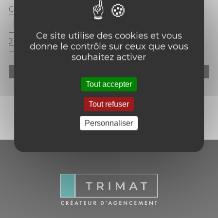
Carte d'identité
*
:
Ce site utilise des cookies et vous
J'ai lu et j'accepte votre
politique de confidentialité
*
:
donne le contrôle sur ceux que vous
souhaitez activer
reCAPTCHA est désactivé.
Autoriser
Tout accepter
Tout refuser
Personnaliser