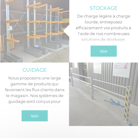
réalise en amont et lors de la
STOCKAGE
conception pour permettre à
un projet d’être le plus efficient
De charge légère à charge
possible. Trimat Agencement,
lourde, entreposez
avec son bureau d’études, vous
efficacement vos produits à
propose de vous accompagner
l'aide de nos nombreuses
dans cette notion d’ergonomie
solutions de stockage.
pour l’aménagement d’un
magasin.
Voir
GUIDAGE
Nous proposons une large
gamme de produits qui
favorisent les flux clients dans
le magasin. Nos systèmes de
guidage sont conçus pour
une gestion optimale des
entrées et des sorties dans
Voir
l’établissement.