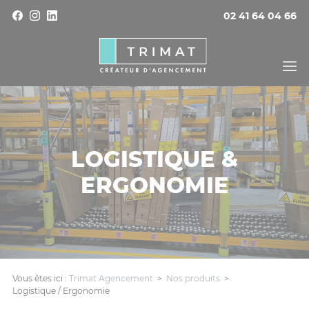
Panneau de gestion des cookies
02 41 64 04 66
LOGISTIQUE &
ERGONOMIE
Vous êtes ici :
Trimat Agencement
>
Nos produits
>
Logistique / Ergonomie