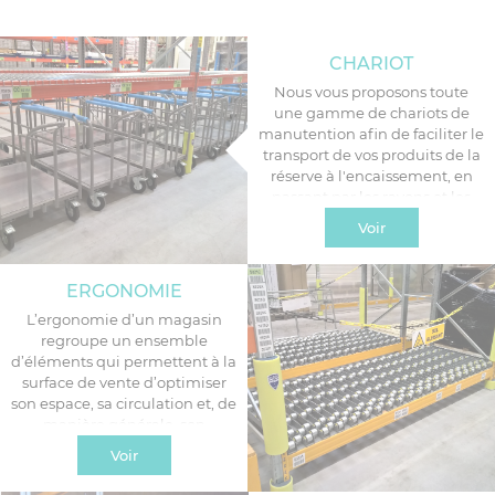
CHARIOT
Nous vous proposons toute
une gamme de chariots de
manutention afin de faciliter le
transport de vos produits de la
réserve à l'encaissement, en
passant par les rayons et les
parkings.
Voir
ERGONOMIE
L’ergonomie d’un magasin
regroupe un ensemble
d’éléments qui permettent à la
surface de vente d’optimiser
son espace, sa circulation et, de
manière générale, son
utilisation par les clients ainsi
Voir
que par vos collaborateurs.
L’étude de cette ergonomie se