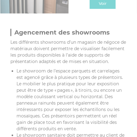
demandant un rangement
Voir
particulier : le rayon
menuiserie exige une certaine
expertise pour optimiser
l’utilisation de l’espace, tout en
proposant au client une
Agencement des showrooms
exposition claire et un libre-
service simple d’utilisation.
Les différents showrooms d’un magasin de négoce de
Chez Trimat, nous vous aidons
matériaux doivent permettre de visualiser facilement
à penser ou à repenser votre
les produits disponibles à l’aide de supports de
rayon menuiserie en magasin
présentation adaptés et de mises en situation.
de négoce de matériaux.
Le showroom de l’espace parquets et carrelages
est agencé grâce à plusieurs types de présentoirs.
Le mobilier le plus pratique pour leur exposition
peut être de type « pages », à tiroirs, ou encore un
modèle coulissant vertical ou horizontal. Des
panneaux rainurés peuvent également être
intéressants pour exposer les échantillons ou les
mosaïques. Ces présentoirs permettent un réel
gain de place tout en favorisant la visibilité des
différents produits en vente.
Le showroom sanitaire doit permettre au client de