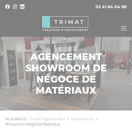
Panneau de gestion des cookies
02 41 64 04 66
AGENCEMENT
SHOWROOM DE
NÉGOCE DE
MATÉRIAUX
Vous êtes ici :
Trimat Agencement
>
Nos produits
>
Showroom Négoces Matériaux