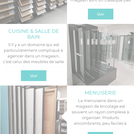
magasin sont un classique pas
si simple à définir. Comment
présenter les différents types
Voir
de sols, tout en offrant la
possibilité aux visiteurs de se
projeter durant ses travaux ?
CUISINE & SALLE DE
C’est notre mission en tant
BAIN
qu’agenceur de vous proposer
S’il y a un domaine qui est
des solutions adaptées.
particulièrement compliqué à
agencer dans un magasin,
c’est celui des meubles de salle
de bain. Comment présenter
les vasques, les robinets, mais
Voir
aussi des volumes comme les
cabines de douche et toilettes
en tenant compte de tous les
MENUISERIE
impératifs qu’imposent un
La menuiserie dans un
espace de vente ? C’est la
magasin de bricolage est
tâche de l’agenceur que de
souvent un rayon complexe à
concevoir les espaces les plus
organiser. Produits
adaptés.
encombrants, peu faciles à
mettre en avant ou encore