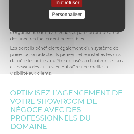
Tout refuser
L’exposition des dalles et des pavés peut se faire en
hauteur grâce à des présentoirs montés sur plusieurs
Personnaliser
niveaux. Ce système permet d’exposer un grand
nombre de produits. Les systèmes d’exposition bas
s’organisent sur 1 à 2 niveaux et permettent de créer
des linéaires facilement accessibles.
Les portails bénéficient également d’un système de
présentation adapté. Ils peuvent être installés les uns
derrière les autres, ou être exposés en hauteur, les uns
au-dessus des autres, ce qui offre une meilleure
visibilité aux clients.
OPTIMISEZ L’AGENCEMENT DE
VOTRE SHOWROOM DE
NÉGOCE AVEC DES
PROFESSIONNELS DU
DOMAINE