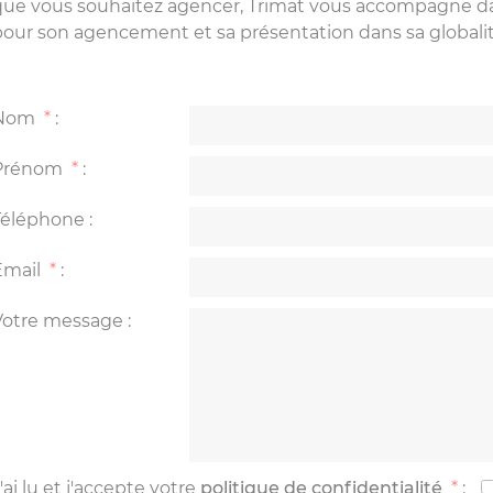
que vous souhaitez agencer, Trimat vous accompagne dans
pour son agencement et sa présentation dans sa globalité
Nom
*
:
Prénom
*
:
Téléphone
:
Email
*
:
Votre message
:
'ai lu et j'accepte votre
politique de confidentialité
*
: