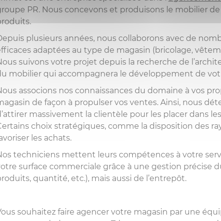
ENCAISSEMENT
EILS / SERVICE CLIENTS
groupe PR. Nous concevons et produisons le mobilier de 
STATION-SERVICE
COSMÉTIQUE
CHARIOT
produits.
POINT CONSEILS
STIQUE / ERGONOMIE
DÉCORATION
OPTICIEN
ERGONOMIE
Depuis plusieurs années, nous collaborons avec de nomb
COMPTOIR VENDEU
efficaces adaptées au type de magasin (bricolage, vêtement
STOCKAGE
Nous suivons votre projet depuis la recherche de l’archite
ÉQUIPEMENTS SANI
du mobilier qui accompagnera le développement de votre
(GAMME PROTECTIO
GUIDAGE
19)
Nous associons nos connaissances du domaine à vos prop
magasin de façon à propulser vos ventes. Ainsi, nous dét
d’attirer massivement la clientèle pour les placer dans le
Certains choix stratégiques, comme la disposition des ra
avoriser les achats.
Nos techniciens mettent leurs compétences à votre ser
votre surface commerciale grâce à une gestion précise 
roduits, quantité, etc.), mais aussi de l’entrepôt.
Vous souhaitez faire agencer votre magasin par une équi