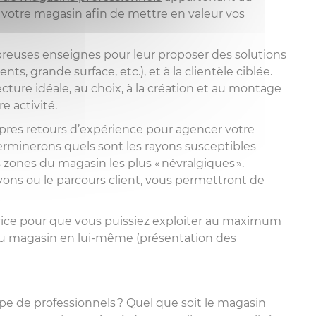
votre magasin afin de mettre en valeur vos
reuses enseignes pour leur proposer des solutions
R
s, grande surface, etc.), et à la clientèle ciblée.
cture idéale, au choix, à la création et au montage
TAIRES
 activité.
N COVID-
res retours d’expérience pour agencer votre
erminerons quels sont les rayons susceptibles
s zones du magasin les plus « névralgiques ».
yons ou le parcours client, vous permettront de
vice pour que vous puissiez exploiter au maximum
du magasin en lui-même (présentation des
pe de professionnels ? Quel que soit le magasin