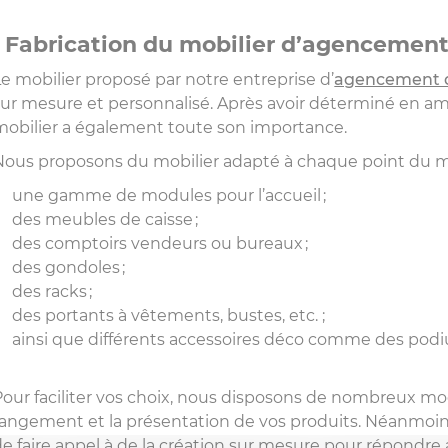
Fabrication du mobilier d’agencemen
Le mobilier proposé par notre entreprise d’
agencement d
sur mesure et personnalisé. Après avoir déterminé en amo
mobilier a également toute son importance.
Nous proposons du mobilier adapté à chaque point du mag
une gamme de modules pour l’accueil ;
des meubles de caisse ;
des comptoirs vendeurs ou bureaux ;
des gondoles ;
des racks ;
des portants à vêtements, bustes, etc. ;
ainsi que différents accessoires déco comme des podiu
Pour faciliter vos choix, nous disposons de nombreux mod
rangement et la présentation de vos produits. Néanmoin
de faire appel à de la création sur mesure pour répondre a