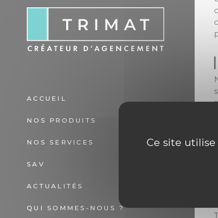
p
ACCUEIL
MAGA
NOS PRODUITS
SHO
BURE
MAT
Ce site utilis
NOS SERVICES
PRES
MAGA
INST
SAV
MERC
SAV
ACTUALITÉS
MAGA
BOU
QUI SOMMES-NOUS ?