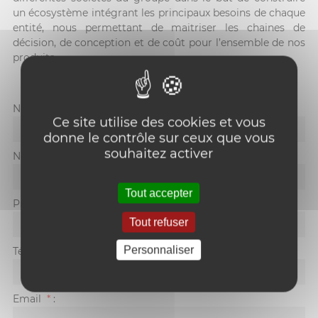
un écosystème intégrant les principaux besoins de chaque
entité, nous permettant de maitriser les chaines de
décision, de conception et de coût pour l’ensemble de nos
produits.
Nom de l'entreprise
:
Ce site utilise des cookies et vous
donne le contrôle sur ceux que vous
souhaitez activer
Nom
*
:
Tout accepter
Prénom
*
:
Tout refuser
Personnaliser
Téléphone
:
Email
*
: