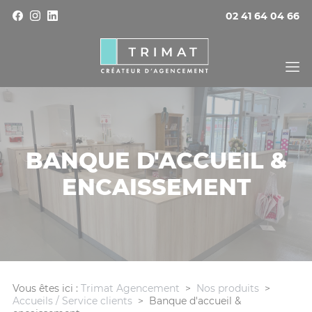
Panneau de gestion des cookies
02 41 64 04 66
BANQUE D'ACCUEIL &
ENCAISSEMENT
Vous êtes ici :
Trimat Agencement
>
Nos produits
>
Accueils / Service clients
>
Banque d'accueil &