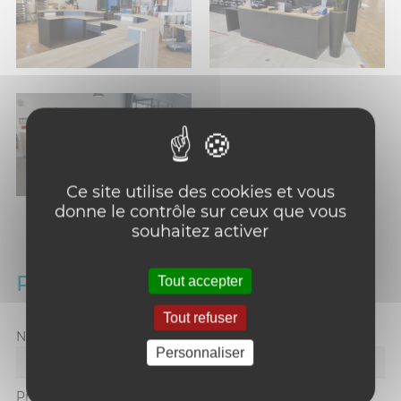
Ce site utilise des cookies et vous
donne le contrôle sur ceux que vous
souhaitez activer
PRENEZ CONTACT AVEC NOUS
Tout accepter
Tout refuser
Nom
*
:
Personnaliser
Prénom
*
: