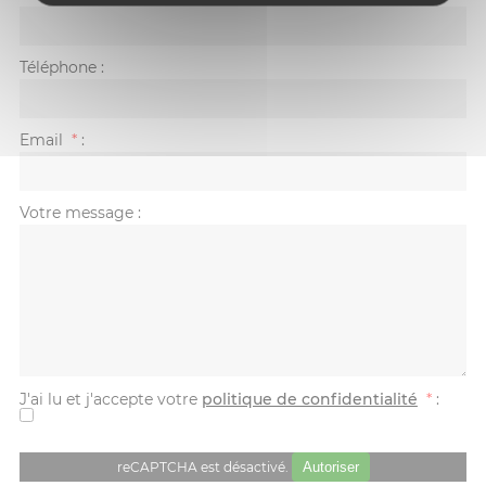
Téléphone
:
Email
*
:
Votre message
:
J'ai lu et j'accepte votre
politique de confidentialité
*
:
reCAPTCHA est désactivé.
Autoriser