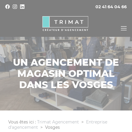
Panneau de gestion des cookies
02 41 64 04 66
UN AGENCEMENT DE
MAGASIN OPTIMAL
DANS LES VOSGES
Vous êtes ici :
Trimat Agencement
>
Entreprise
d'agencement
>
Vosges