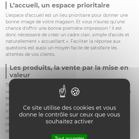
L’accueil, un espace prioritaire
L’espace d’accueil est un lieu prioritaire pour donner une
bonne image de votre magasin. Et vous n’aurez qu’une
chance d’offrir une bonne première impression ! Il est
donc nécessaire de créer un cadre clair, simple d’accès et
naturellement « accueillant ». Faciliter la réponse aux
questions est aussi un moyen facile de satisfaire les
attentes de vos clients.
Les produits, la vente par la mise en
valeur
Tête de gondole, espace promotionnel ou simplement
valorisation de certains produits en fond de rayon, la mise
en avant de vos produits est un classique pour vendre
mieux, voire plus. Bien que les possibilités soient
Ce site utilise des cookies et vous
innombrables, rares sont les magasins à mettre en place
donne le contrôle sur ceux que vous
un processus de valorisation de leurs produits. Et, avant
souhaitez activer
cela, il est important de bien définir ceux que vous
souhaitez vendre en fonction de votre stratégie.
Tout accepter