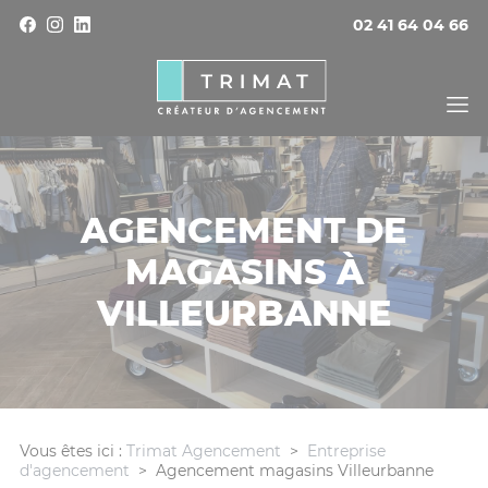
Panneau de gestion des cookies
02 41 64 04 66
AGENCEMENT DE
MAGASINS À
VILLEURBANNE
Vous êtes ici :
Trimat Agencement
>
Entreprise
d'agencement
>
Agencement magasins Villeurbanne