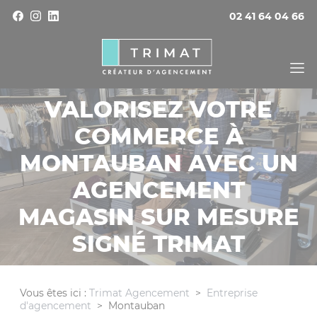
Panneau de gestion des cookies
02 41 64 04 66
VALORISEZ VOTRE
COMMERCE À
MONTAUBAN AVEC UN
AGENCEMENT
MAGASIN SUR MESURE
SIGNÉ TRIMAT
Vous êtes ici :
Trimat Agencement
>
Entreprise
d'agencement
>
Montauban