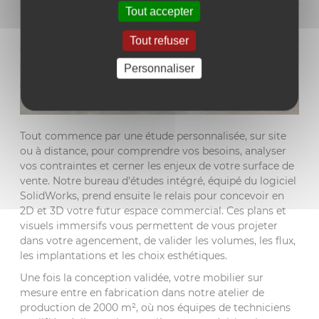
Tout accepter
Tout refuser
Personnaliser
Tout commence par une étude personnalisée, sur site
ou à distance, pour comprendre vos besoins, analyser
vos contraintes et cerner les enjeux de votre surface de
vente. Notre bureau d’études intégré, équipé du logiciel
SolidWorks, prend ensuite le relais pour concevoir en
2D et 3D votre futur espace commercial. Ces plans et
visuels immersifs vous permettent de vous projeter
dans votre agencement, de valider les volumes, les flux,
les implantations et les choix esthétiques.
Une fois la conception validée, votre mobilier sur
mesure entre en fabrication dans notre atelier de
production de 2000 m², où nos équipes de techniciens