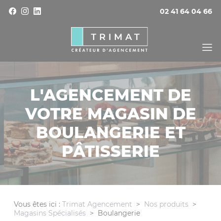
Panneau de gestion des cookies
02 41 64 04 66
L'AGENCEMENT DE
VOTRE MAGASIN DE
BOULANGERIE ET
PÂTISSERIE
Vous êtes ici :
Trimat Agencement
>
Nos produits
>
Magasins Spécialisés
>
Boulangerie