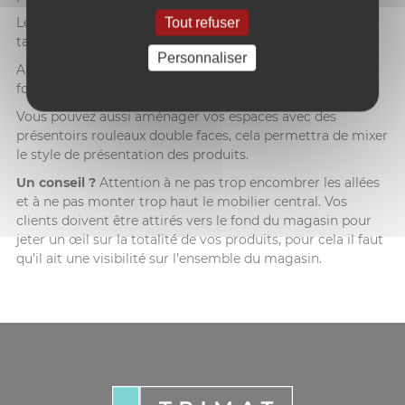
Le plus ? De multiples accessoires qui s’adaptent sur ces
Tout refuser
tables : réhausses de tables, ILV/PLV, supports annexes…
Personnaliser
Aménagez vos allées avec des tables de découpe
fonctionnelles pour servir vos clients à leur demande.
Vous pouvez aussi aménager vos espaces avec des
présentoirs rouleaux double faces, cela permettra de mixer
le style de présentation des produits.
Un conseil ?
Attention à ne pas trop encombrer les allées
et à ne pas monter trop haut le mobilier central. Vos
clients doivent être attirés vers le fond du magasin pour
jeter un œil sur la totalité de vos produits, pour cela il faut
qu’il ait une visibilité sur l’ensemble du magasin.