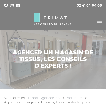
Panneau de gestion des cookies
02 41 64 04 66
AGENCER UN MAGASIN DE
TISSUS, LES CONSEILS
D'EXPERTS !
Vous êtes ici :
Trimat Agencement
>
Actualités
>
Agencer un magasin de tissus, les conseils d'experts !