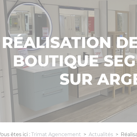
RÉALISATION D
BOUTIQUE SEG
SUR ARGE
ous êtes ici :
Trimat Agencement
>
Actualités
>
Réalis