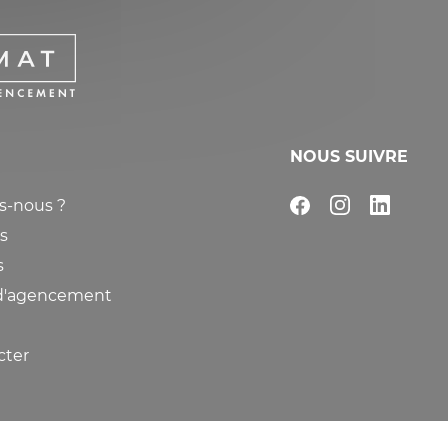
TAIRES
N COVID-
NOUS SUIVRE
-nous ?
s
s
 d'agencement
cter