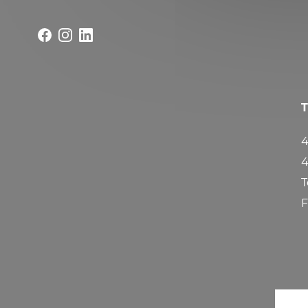
4
4
T
F