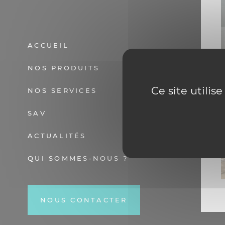
ACCUEIL
MAGA
NOS PRODUITS
SHO
BURE
MAT
Ce site utilis
NOS SERVICES
PRES
MAGA
INST
SAV
MERC
SAV
ACTUALITÉS
MAGA
BOU
QUI SOMMES-NOUS ?
ACCU
LOGI
NOUS CONTACTER