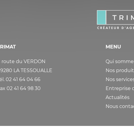
STOCKAGE
ÉQUIPEMENTS SANI
(GAMME PROTECTIO
GUIDAGE
19)
TRIMAT
MENU
 route du VERDON
Qui sommes
9280 LA TESSOUALLE
Nos produit
él. 02 41 64 04 66
Nos service
ax 02 41 64 98 30
Entreprise
Actualités
Nous conta